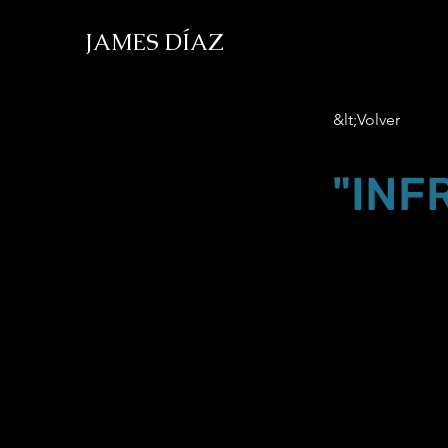
JAMES DÍAZ
&lt;Volver
"INF
Jan.19.19