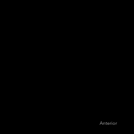
Efferus,string
Anterior