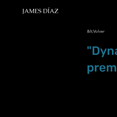
JAMES DÍAZ
&lt;Volver
"Dyna
prem
Dec.1.18