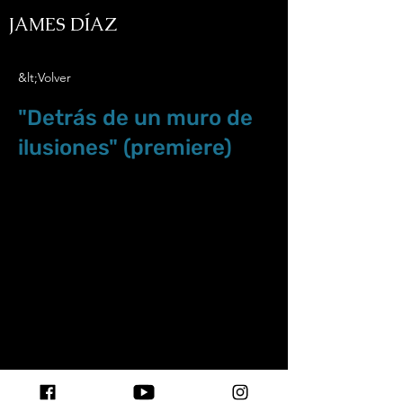
JAMES DÍAZ
&lt;Volver
"Detrás de un muro de
ilusiones" (premiere)
Jul.19.19